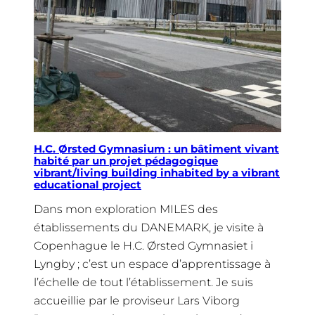
H.C. Ørsted Gymnasium : un bâtiment vivant
habité par un projet pédagogique
vibrant/living building inhabited by a vibrant
educational project
Dans mon exploration MILES des
établissements du DANEMARK, je visite à
Copenhague le H.C. Ørsted Gymnasiet i
Lyngby ; c’est un espace d’apprentissage à
l’échelle de tout l’établissement. Je suis
accueillie par le proviseur Lars Viborg