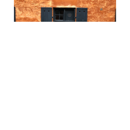
Copenhague : plongée dans le design !
Aussitôt débarquée de l’avion, éjectée des
glaces magiques de ILULLISSAT, je me