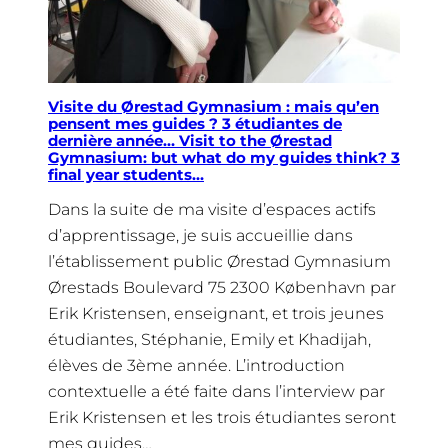
Visite du Ørestad Gymnasium : mais qu’en
pensent mes guides ? 3 étudiantes de
dernière année… Visit to the Ørestad
Gymnasium: but what do my guides think? 3
final year students…
Dans la suite de ma visite d’espaces actifs
d’apprentissage, je suis accueillie dans
l’établissement public Ørestad Gymnasium
Ørestads Boulevard 75 2300 København par
Erik Kristensen, enseignant, et trois jeunes
étudiantes, Stéphanie, Emily et Khadijah,
élèves de 3ème année. L’introduction
contextuelle a été faite dans l’interview par
Erik Kristensen et les trois étudiantes seront
mes guides…